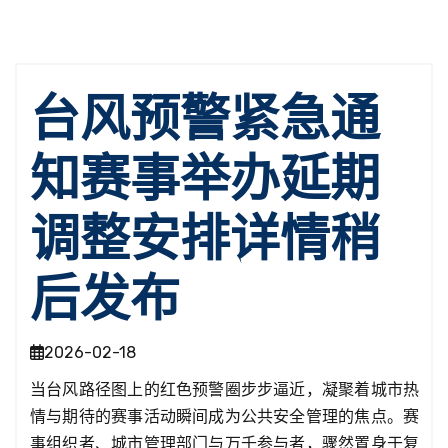
台风预警紧急通
知赛事举办延期
调整安排详情稍
后发布
2026-02-18
当台风路径图上的红色预警圈步步逼近，凝聚着城市热
情与期待的赛事活动瞬间成为公共安全管理的焦点。赛
事组织者、城市管理部门与万千参与者，骤然置身于复