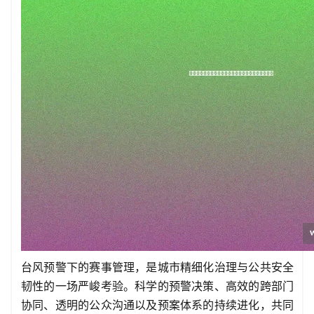
台风预警下的赛事管理，是城市精细化治理与公共安全
韧性的一场严峻考验。科学的预警决策、高效的跨部门
协同、透明的公众沟通以及预案体系的持续进化，共同