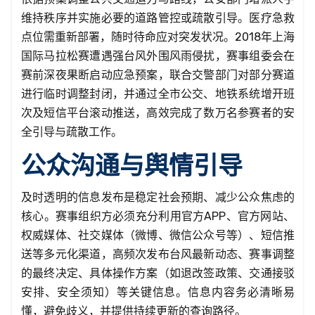
维持秩序并实施必要的道路管控或疏散引导。医疗急救
点位需重新部署，随时待命应对突发状况。2018年上海
国际马拉松赛遭遇强台风外围风雨侵扰，赛事组委会在
赛前深夜果断启动应急预案，联合交警部门对部分赛道
进行临时调整封闭，并通过全市公交、地铁系统增开班
次及短信平台滚动推送，高效完成了数万名参赛者的安
全引导与疏散工作。
公众沟通与舆情引导
及时透明的信息发布是稳定社会预期、减少公众焦虑的
核心。赛事组织方必须充分利用官方APP、官方网站、
权威媒体、社交媒体（微博、微信公众号等）、短信推
送等多元化渠道，高频次发布台风最新动态、赛事调整
的最终决定、具体操作方案（如退改签政策、交通接驳
安排、安全须知）等关键信息。信息内容务必清晰易
懂，避免歧义，并提供持续更新的查询路径。