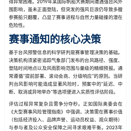
得异常困难。2019年某国际帆船大赛期间遭遇强台风外
围影响，虽未正面登陆，但突发的强风巨浪仍导致多艘
参赛船只翻覆，凸显了赛事进程与自然力量碰撞的潜在
危险性。
赛事通知的核心决策
基于台风预警信息的科学研判是赛事管理决策的基础。
决策机构须紧密追踪气象部门发布的台风路径、强度、
登陆时间地点以及风雨影响范围与量级的精细预报。通
常遵循“提前部署、滚动会商、分级响应”的原则。当研
判台风影响可能造成显著风险时，预案中的“延迟、中
断、取消或异地举办”等选项便进入实质性评估阶段。
评估过程异常复杂且需争分夺秒。正如国际奥委会在
《大型赛事风险管理指南》中强调，决策需在赛事价值
（包括经济投入、品牌声誉、运动员权益、观众期待）
与参与者及公众安全保障之间寻求艰难平衡。2023年