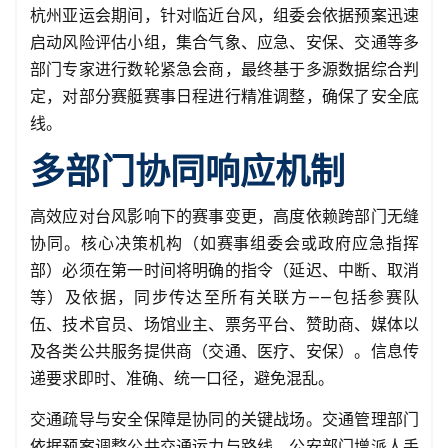
杭州亚运会期间，针对临近台风，组委会依据预案迅速
启动风险评估小组，集合气象、应急、安保、交通等多
部门专家进行数轮紧急会商，最终基于多源数据综合判
定，对部分赛艇赛事日程进行精准调整，确保了安全底
线。
多部门协同响应机制
高效应对台风影响下的赛事变更，高度依赖跨部门无缝
协同。核心决策机构（如赛事组委会或政府应急指挥
部）必须在第一时间将明确的指令（延迟、中断、取消
等）及依据，同步传达至所有关联方——包括参赛队
伍、技术官员、场馆业主、票务平台、赞助商、媒体以
及各类公共服务提供商（交通、医疗、安保）。信息传
递要求即时、准确、统一口径，避免混乱。
交通疏导与安全保障是协同的关键战场。交通管理部门
依据预案调整公共交通运力与路线，公安部门增派人手